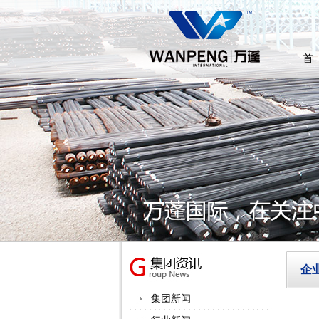
首
企
集团新闻