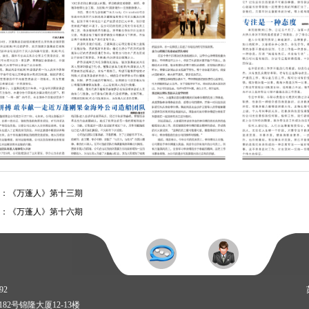
：
《万蓬人》第十三期
：
《万蓬人》第十六期
92
2号锦隆大厦12-13楼