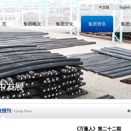
中文版
English
 页
集团概况
集团文化
集团资讯
集团
业报刊
/ Group News
《万蓬人》第二十二期