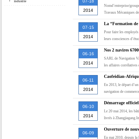
07-18
industrie
Nomd’entreprise/group
2014
Travaux Mécaniques 
La “Formation de g
07-15
Pour faire les employés 
2014
leurs consciences d’étu
Nos 2 navires 670
06-16
SARL de Navigation VAN
2014
les affaires corrélative
Caofeidian-Afrique
06-11
En 2013, le départ d’un
2014
navigation de commerce
Démarrage officiel
06-10
Le 20 mai 2014, les b
2014
livrés à Zhangjiagang.I
Ouverture de nouv
06-09
En mai 2010, depuis la 