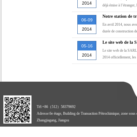
2014
déjà émise à l’étranger,
Notre station de t
06-09
En avril 2014, nous avo
2014
durée de construction d
Le site web de la
05-16
Le site web de la SARL
2014
2014 officiellement, les
Tél:+86（512）58379692
Adresse:6e étage, Building de Transaction Pétrochimique, zone sous
Zhangjiagang, Jiangsu